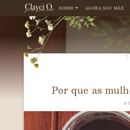
SOBRE
AGORA SOU MÃE
Por que as mulh
e 