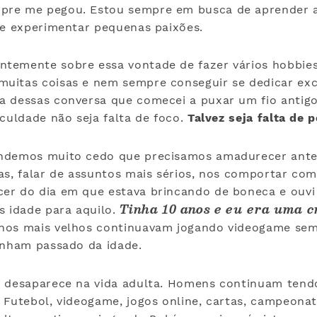
pre me pegou. Estou sempre em busca de aprender a
 de experimentar pequenas paixões.
ntemente sobre essa vontade de fazer vários hobbi
uitas coisas e nem sempre conseguir se dedicar ex
a dessas conversa que comecei a puxar um fio antig
iculdade não seja falta de foco.
Talvez seja falta de 
endemos muito cedo que precisamos amadurecer ante
as, falar de assuntos mais sérios, nos comportar co
er do dia em que estava brincando de boneca e ouvi
Tinha 10 anos e eu era uma c
s idade para aquilo.
inos mais velhos continuavam jogando videogame se
tinham passado da idade.
o desaparece na vida adulta. Homens continuam tend
 Futebol, videogame, jogos online, cartas, campeonat