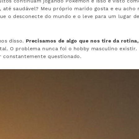
ltos continuam jogando Pokémon e isso é visto com
co, até saudável? Meu próprio marido gosta e eu acho
que o desconecte do mundo e o leve para um lugar d
mos disso.
Precisamos de algo que nos tire da rotina,
l. O problema nunca foi o hobby masculino existir.
r constantemente questionado.