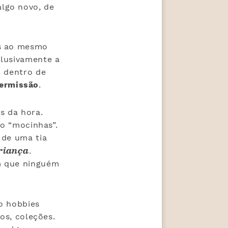
lgo novo, de
es ao mesmo
clusivamente a
o dentro de
permissão
.
s da hora.
mo “mocinhas”.
 de uma tia
riança
.
m que ninguém
o hobbies
os, coleções.