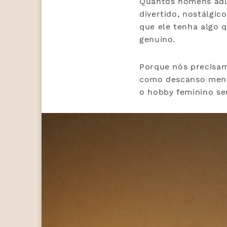
Quantos homens adu
divertido, nostálgi
que ele tenha algo 
genuíno.
Porque nós precisa
como descanso menta
o hobby feminino se