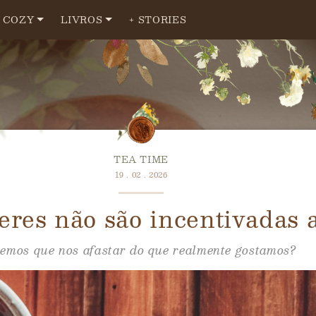
COZY
LIVROS
+ STORIES
TEA TIME
19 . 02 . 2026
eres não são incentivadas a
temos que nos afastar do que realmente gostamos?