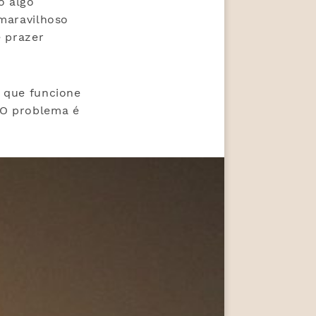
o algo
 maravilhoso
e prazer
que funcione
 O problema é