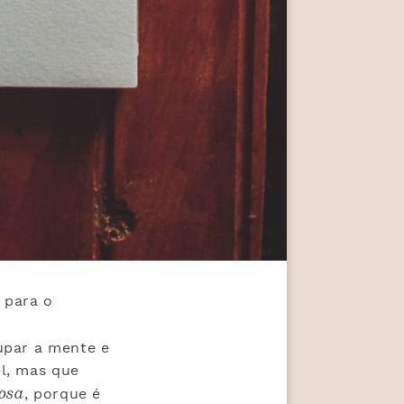
 para o
upar a mente e
l, mas que
hosa
, porque é