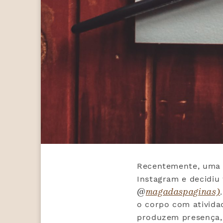
Recentemente, uma d
Instagram e decidiu
@
magadaspaginas)
o corpo com ativida
produzem presença,