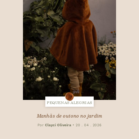
PEQUENAS ALEGRIAS
Manhãs de outono no jardim
Por
Clayci Oliveira
•
20 . 04 . 2026